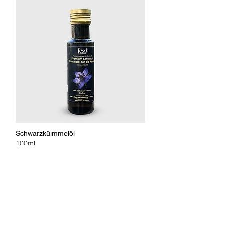
Schwarzküimmelöl
100mL
Verbessert die Gesundheit der Kopfhaut, reduziert
Haarausfallprobleme, versorgt die Kopfhaut mit
Feuchtigkeit und verbessert die Elastizität und den
Glanz des Haares
Shop now