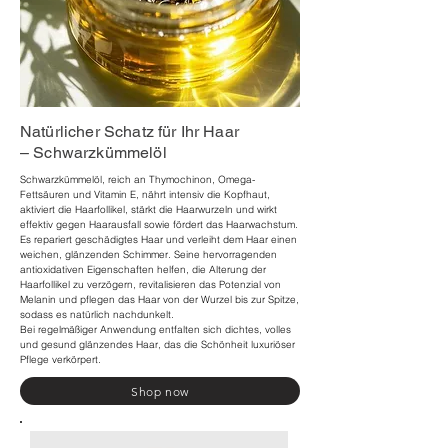
Natürlicher Schatz für Ihr Haar
– Schwarzkümmelöl
Schwarzkümmelöl, reich an Thymochinon, Omega-
Fettsäuren und Vitamin E, nährt intensiv die Kopfhaut,
aktiviert die Haarfollikel, stärkt die Haarwurzeln und wirkt
effektiv gegen Haarausfall sowie fördert das Haarwachstum.
Es repariert geschädigtes Haar und verleiht dem Haar einen
weichen, glänzenden Schimmer. Seine hervorragenden
antioxidativen Eigenschaften helfen, die Alterung der
Haarfollikel zu verzögern, revitalisieren das Potenzial von
Melanin und pflegen das Haar von der Wurzel bis zur Spitze,
sodass es natürlich nachdunkelt.
Bei regelmäßiger Anwendung entfalten sich dichtes, volles
und gesund glänzendes Haar, das die Schönheit luxuriöser
Pflege verkörpert.
Shop now